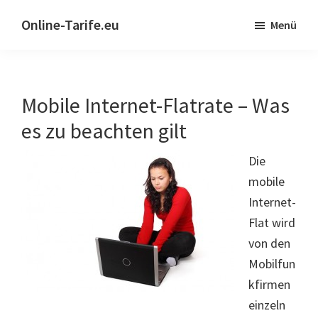
Skip
Zur
Online-Tarife.eu
Menü
to
Hauptsidebar
main
springen
content
Mobile Internet-Flatrate – Was
es zu beachten gilt
Die
mobile
Internet-
Flat wird
von den
Mobilfun
kfirmen
einzeln